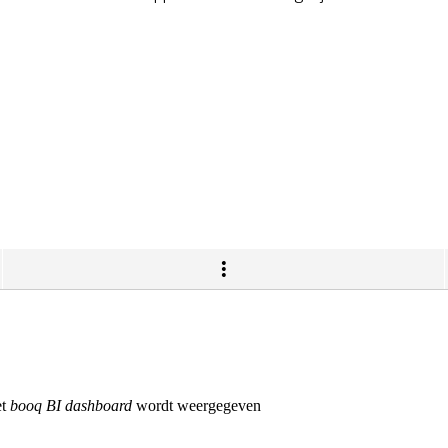
et
booq BI dashboard
wordt weergegeven