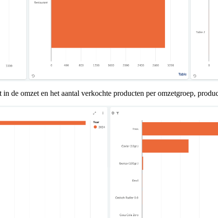
t in de omzet en het aantal verkochte producten per omzetgroep, produc