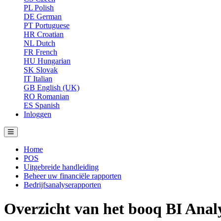
PL
Polish
DE
German
PT
Portuguese
HR
Croatian
NL
Dutch
FR
French
HU
Hungarian
SK
Slovak
IT
Italian
GB
English (UK)
RO
Romanian
ES
Spanish
Inloggen
Home
POS
Uitgebreide handleiding
Beheer uw financiële rapporten
Bedrijfsanalyserapporten
Overzicht van het booq BI Anal