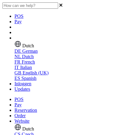
POS
Pay
Dutch
DE
German
NL
Dutch
FR
French
IT
Italian
GB
English (UK)
ES
Spanish
Inloggen
Updates
POS
Pay
Reservation
Order
Website
Dutch
CS
Czech