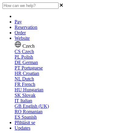
Pay
Reservation
Order
Website
Czech
CS
Czech
PL
Polish
DE
German
PT
Portuguese
HR
Croatian
NL
Dutch
FR
French
HU
Hungarian
SK
Slovak
IT
Italian
GB
English (UK)
RO
Romanian
ES
Spanish
Přihlásit se
Updates