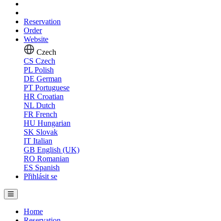
Reservation
Order
Website
Czech
CS
Czech
PL
Polish
DE
German
PT
Portuguese
HR
Croatian
NL
Dutch
FR
French
HU
Hungarian
SK
Slovak
IT
Italian
GB
English (UK)
RO
Romanian
ES
Spanish
Přihlásit se
Home
Reservation