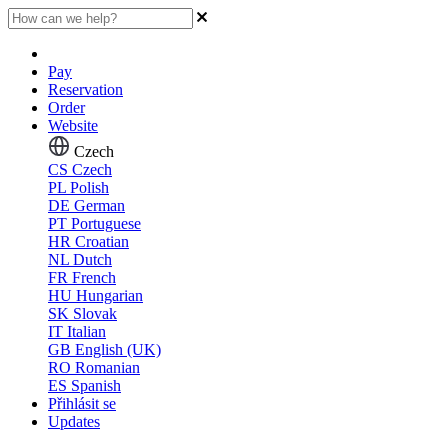
Pay
Reservation
Order
Website
Czech
CS
Czech
PL
Polish
DE
German
PT
Portuguese
HR
Croatian
NL
Dutch
FR
French
HU
Hungarian
SK
Slovak
IT
Italian
GB
English (UK)
RO
Romanian
ES
Spanish
Přihlásit se
Updates