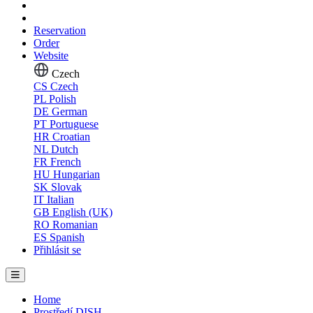
Reservation
Order
Website
Czech
CS
Czech
PL
Polish
DE
German
PT
Portuguese
HR
Croatian
NL
Dutch
FR
French
HU
Hungarian
SK
Slovak
IT
Italian
GB
English (UK)
RO
Romanian
ES
Spanish
Přihlásit se
Home
Prostředí DISH