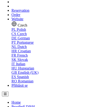
Reservation
Order
Website
Czech
PL
Polish
CS
Czech
DE
German
PT
Portuguese
NL
Dutch
HR
Croatian
FR
French
SK
Slovak
IT
Italian
HU
Hungarian
GB
English (UK)
ES
Spanish
RO
Romanian
Přihlásit se
Home
Prostředí DISH