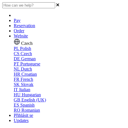
Pay
Reservation
Order
Website
Czech
PL
Polish
CS
Czech
DE
German
PT
Portuguese
NL
Dutch
HR
Croatian
FR
French
SK
Slovak
IT
Italian
HU
Hungarian
GB
English (UK)
ES
Spanish
RO
Romanian
Přihlásit se
Updates