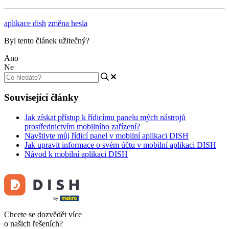
aplikace dish
změna hesla
Byl tento článek užitečný?
Ano
Ne
Související články
Jak získat přístup k řídicímu panelu mých nástrojů
prostřednictvím mobilního zařízení?
Navštivte můj řídicí panel v mobilní aplikaci DISH
Jak upravit informace o svém účtu v mobilní aplikaci DISH
Návod k mobilní aplikaci DISH
Chcete se dozvědět více
o našich řešeních?