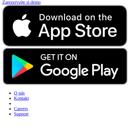
Zarezervujte si demo
O nás
Kontakt
Careers
Support