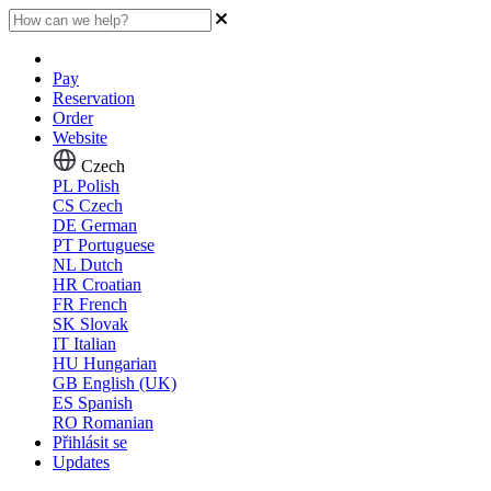
Pay
Reservation
Order
Website
Czech
PL
Polish
CS
Czech
DE
German
PT
Portuguese
NL
Dutch
HR
Croatian
FR
French
SK
Slovak
IT
Italian
HU
Hungarian
GB
English (UK)
ES
Spanish
RO
Romanian
Přihlásit se
Updates