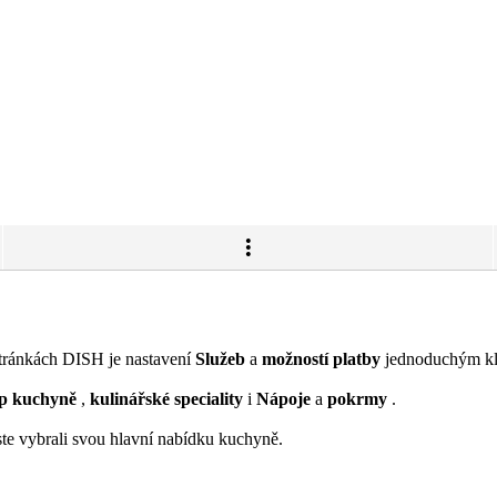
tránkách DISH je nastavení
Služeb
a
možností platby
jednoduchým kli
yp kuchyně
,
kulinářské speciality
i
Nápoje
a
pokrmy
.
ste vybrali svou hlavní nabídku kuchyně.