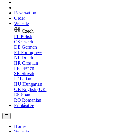
Reservation
Order
Website
Czech
PL
Polish
CS
Czech
DE
German
PT
Portuguese
NL
Dutch
HR
Croatian
FR
French
SK
Slovak
IT
Italian
HU
Hungarian
GB
English (UK)
ES
Spanish
RO
Romanian
Přihlásit se
Home
Website