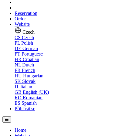
Reservation
Order
Website
Czech
CS
Czech
PL
Polish
DE
German
PT
Portuguese
HR
Croatian
NL
Dutch
FR
French
HU
Hungarian
SK
Slovak
IT
Italian
GB
English (UK)
RO
Romanian
ES
Spanish
Přihlásit se
Home
Website