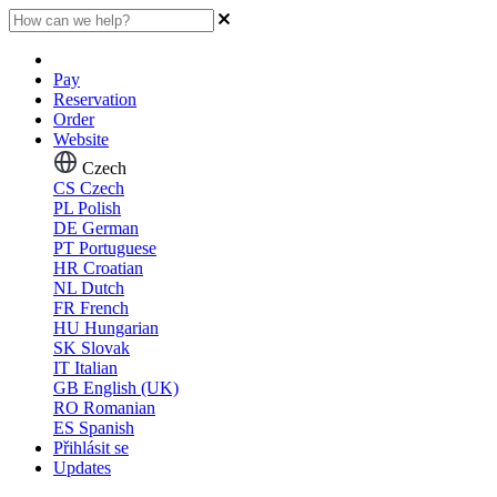
Pay
Reservation
Order
Website
Czech
CS
Czech
PL
Polish
DE
German
PT
Portuguese
HR
Croatian
NL
Dutch
FR
French
HU
Hungarian
SK
Slovak
IT
Italian
GB
English (UK)
RO
Romanian
ES
Spanish
Přihlásit se
Updates