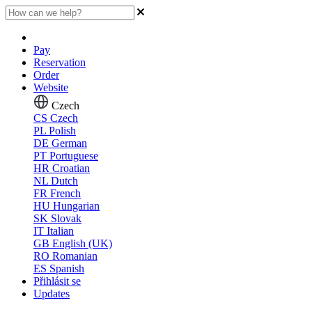
Pay
Reservation
Order
Website
Czech
CS
Czech
PL
Polish
DE
German
PT
Portuguese
HR
Croatian
NL
Dutch
FR
French
HU
Hungarian
SK
Slovak
IT
Italian
GB
English (UK)
RO
Romanian
ES
Spanish
Přihlásit se
Updates