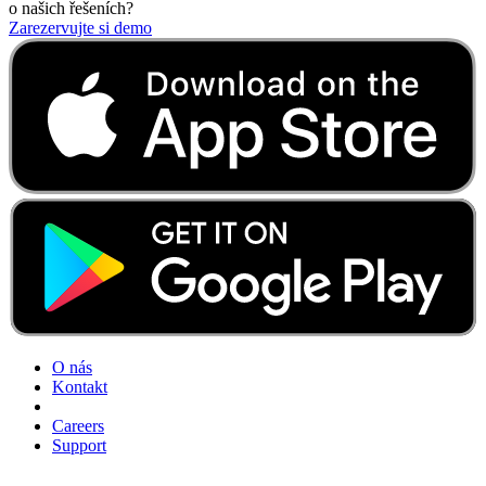
o našich řešeních?
Zarezervujte si demo
O nás
Kontakt
Careers
Support