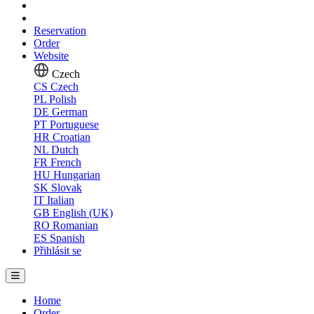
Reservation
Order
Website
Czech
CS
Czech
PL
Polish
DE
German
PT
Portuguese
HR
Croatian
NL
Dutch
FR
French
HU
Hungarian
SK
Slovak
IT
Italian
GB
English (UK)
RO
Romanian
ES
Spanish
Přihlásit se
Home
Order