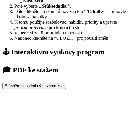
na „
Nastavení
“.
Poté vyberte „
Stůl/sedadla
“.
Dále klikněte na ikonu úprav v sekci "
Tabulky
" a upravte
vlastnosti tabulky.
K tomu použijte rozbalovací nabídku priority a upravte
prioritu rezervace
pro konkrétní stůl.
Vyberte si ze tří prioritních možností.
Nakonec klikněte na "ULOŽIT" pro použití změn.
🕹️ Interaktivní výukový program
🎓 PDF ke stažení
Stáhněte si podrobný seznam zde