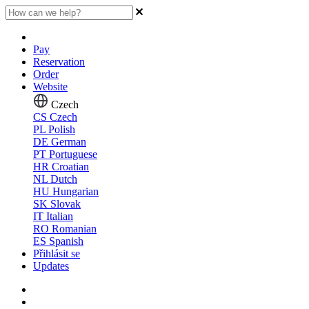
Pay
Reservation
Order
Website
Czech
CS
Czech
PL
Polish
DE
German
PT
Portuguese
HR
Croatian
NL
Dutch
HU
Hungarian
SK
Slovak
IT
Italian
RO
Romanian
ES
Spanish
Přihlásit se
Updates