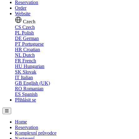
Reservation
Order
Website
Czech
CS
Czech
PL
Polish
DE
German
PT
Portuguese
HR
Croatian
NL
Dutch
FR
French
HU
Hungarian
SK
Slovak
IT
Italian
GB
English (UK)
RO
Romanian
ES
Spanish
Přihlásit se
Home
Reservation
Komplexní průvodce
Nastavení