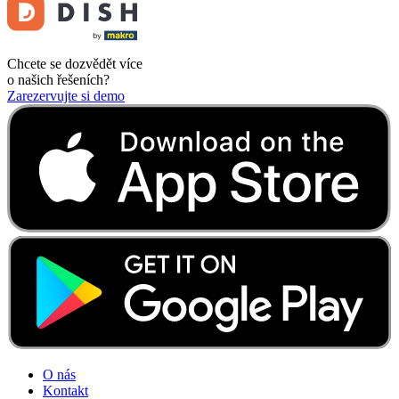
Chcete se dozvědět více
o našich řešeních?
Zarezervujte si demo
O nás
Kontakt