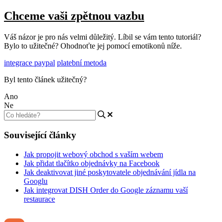
Chceme vaši zpětnou vazbu
Váš názor je pro nás velmi důležitý. Líbil se vám tento tutoriál?
Bylo to užitečné? Ohodnoťte jej pomocí emotikonů níže.
integrace paypal
platební metoda
Byl tento článek užitečný?
Ano
Ne
Související články
Jak propojit webový obchod s vaším webem
Jak přidat tlačítko objednávky na Facebook
Jak deaktivovat jiné poskytovatele objednávání jídla na
Googlu
Jak integrovat DISH Order do Google záznamu vaší
restaurace