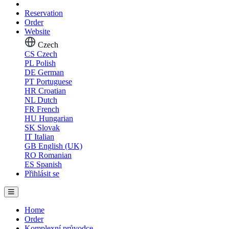
Reservation
Order
Website
Czech
CS
Czech
PL
Polish
DE
German
PT
Portuguese
HR
Croatian
NL
Dutch
FR
French
HU
Hungarian
SK
Slovak
IT
Italian
GB
English (UK)
RO
Romanian
ES
Spanish
Přihlásit se
Home
Order
Komplexní průvodce