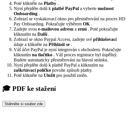
Poté klikněte na
Platby
.
Nyní přejděte dolů k
platbě
PayPal
a vyberte
možnost
Onboarding
.
Zobrazí se vyskakovací okno pro přesměrování na proces HD
Pay Onboarding. Pokračujte výběrem
OK
.
Zadejte svou
e-mailovou adresu
a
zemi
. Poté pokračujte
kliknutím na
Další
.
Zobrazí se okno Paypal Access, zadejte své
přihlašovací
údaje a klikněte na
Přihlásit se
.
Váš účet PayPal je nyní integrován s obchodem. Pokračujte
kliknutím
na tlačítko
. Váš proces registrace byl úspěšný.
Budete automaticky přesměrováni na hlavní stránku.
Nyní přejděte dolů k platbě PayPal a kliknutím na
zaškrtávací políčko
povolte způsob platby.
Poté klikněte na
Uložit
pro použití změn.
🎓 PDF ke stažení
Stáhněte si soubor zde