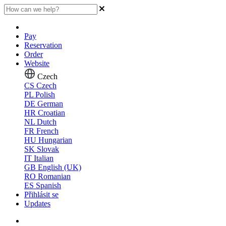
Pay
Reservation
Order
Website
Czech
CS
Czech
PL
Polish
DE
German
HR
Croatian
NL
Dutch
FR
French
HU
Hungarian
SK
Slovak
IT
Italian
GB
English (UK)
RO
Romanian
ES
Spanish
Přihlásit se
Updates