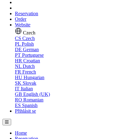
Reservation
Order
Website
Czech
CS
Czech
PL
Polish
DE
German
PT
Portuguese
HR
Croatian
NL
Dutch
FR
French
HU
Hungarian
SK
Slovak
IT
Italian
GB
English (UK)
RO
Romanian
ES
Spanish
Přihlásit se
Home
Reservation