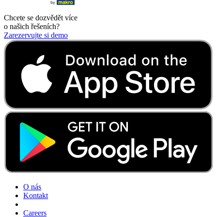
Chcete se dozvědět více
o našich řešeních?
Zarezervujte si demo
O nás
Kontakt
Careers