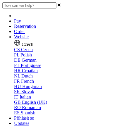
Pay
Reservation
Order
Website
Czech
CS
Czech
PL
Polish
DE
German
PT
Portuguese
HR
Croatian
NL
Dutch
FR
French
HU
Hungarian
SK
Slovak
IT
Italian
GB
English (UK)
RO
Romanian
ES
Spanish
Přihlásit se
Updates