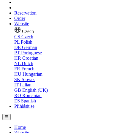
Reservation
Order
Website
Czech
CS
Czech
PL
Polish
DE
German
PT
Portuguese
HR
Croatian
NL
Dutch
FR
French
HU
Hungarian
SK
Slovak
IT
Italian
GB
English (UK)
RO
Romanian
ES
Spanish
Přihlásit se
Home
Website