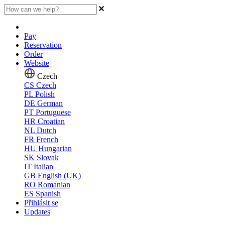
Pay
Reservation
Order
Website
Czech
CS
Czech
PL
Polish
DE
German
PT
Portuguese
HR
Croatian
NL
Dutch
FR
French
HU
Hungarian
SK
Slovak
IT
Italian
GB
English (UK)
RO
Romanian
ES
Spanish
Přihlásit se
Updates