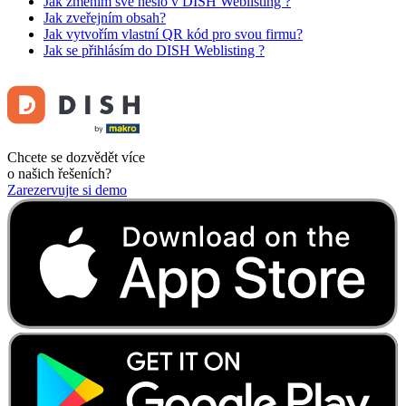
Jak změním své heslo v DISH Weblisting ?
Jak zveřejním obsah?
Jak vytvořím vlastní QR kód pro svou firmu?
Jak se přihlásím do DISH Weblisting ?
Chcete se dozvědět více
o našich řešeních?
Zarezervujte si demo