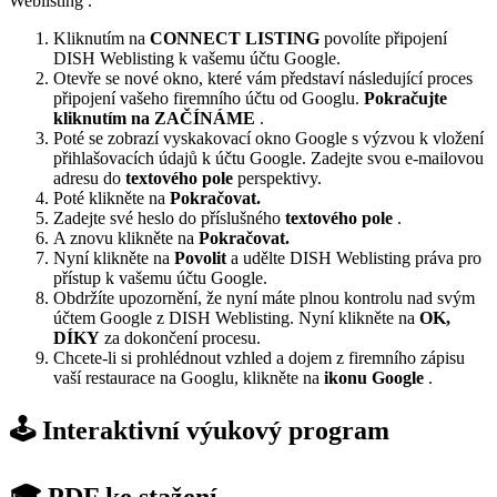
Weblisting .
Kliknutím na
CONNECT LISTING
povolíte připojení
DISH Weblisting k vašemu účtu Google.
Otevře se nové okno, které vám představí následující proces
připojení vašeho firemního účtu od Googlu.
Pokračujte
kliknutím na ZAČÍNÁME
.
Poté se zobrazí vyskakovací okno Google s výzvou k vložení
přihlašovacích údajů k účtu Google. Zadejte svou e-mailovou
adresu do
textového pole
perspektivy.
Poté klikněte na
Pokračovat.
Zadejte své heslo do příslušného
textového pole
.
A znovu klikněte na
Pokračovat.
Nyní klikněte na
Povolit
a udělte DISH Weblisting práva pro
přístup k vašemu účtu Google.
Obdržíte upozornění, že nyní máte plnou kontrolu nad svým
účtem Google z DISH Weblisting. Nyní klikněte na
OK,
DÍKY
za dokončení procesu.
Chcete-li si prohlédnout vzhled a dojem z firemního zápisu
vaší restaurace na Googlu, klikněte na
ikonu Google
.
🕹️ Interaktivní výukový program