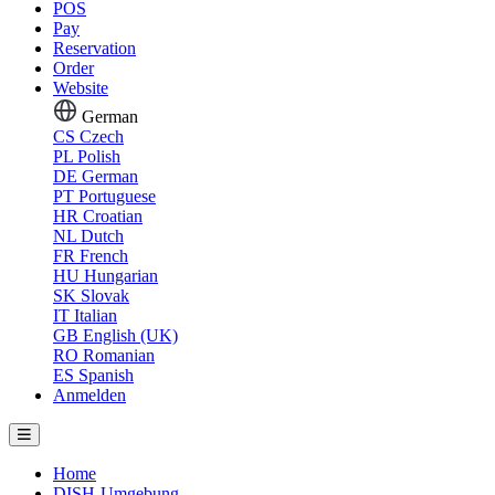
POS
Pay
Reservation
Order
Website
German
CS
Czech
PL
Polish
DE
German
PT
Portuguese
HR
Croatian
NL
Dutch
FR
French
HU
Hungarian
SK
Slovak
IT
Italian
GB
English (UK)
RO
Romanian
ES
Spanish
Anmelden
Home
DISH-Umgebung