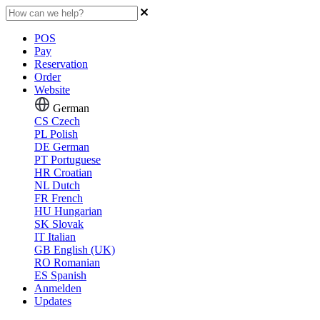
POS
Pay
Reservation
Order
Website
German
CS
Czech
PL
Polish
DE
German
PT
Portuguese
HR
Croatian
NL
Dutch
FR
French
HU
Hungarian
SK
Slovak
IT
Italian
GB
English (UK)
RO
Romanian
ES
Spanish
Anmelden
Updates