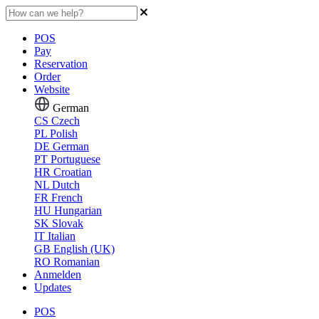
POS
Pay
Reservation
Order
Website
German
CS
Czech
PL
Polish
DE
German
PT
Portuguese
HR
Croatian
NL
Dutch
FR
French
HU
Hungarian
SK
Slovak
IT
Italian
GB
English (UK)
RO
Romanian
Anmelden
Updates
POS