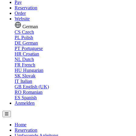
Pay
Reservation
Order
Website
German
CS
Czech
PL
Polish
DE
German
PT
Portuguese
HR
Croatian
NL
Dutch
FR
French
HU
Hungarian
SK
Slovak
IT
Italian
GB
English (UK)
RO
Romanian
ES
Spanish
Anmelden
Home
Reservation
Umfassende Anleitung