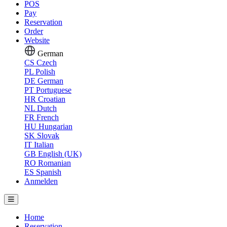
POS
Pay
Reservation
Order
Website
German
CS
Czech
PL
Polish
DE
German
PT
Portuguese
HR
Croatian
NL
Dutch
FR
French
HU
Hungarian
SK
Slovak
IT
Italian
GB
English (UK)
RO
Romanian
ES
Spanish
Anmelden
Home
Reservation