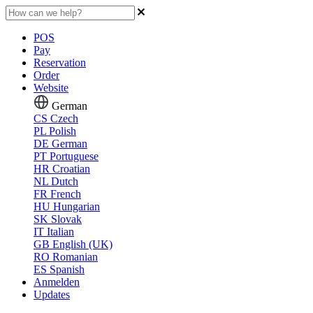
POS
Pay
Reservation
Order
Website
German
CS
Czech
PL
Polish
DE
German
PT
Portuguese
HR
Croatian
NL
Dutch
FR
French
HU
Hungarian
SK
Slovak
IT
Italian
GB
English (UK)
RO
Romanian
ES
Spanish
Anmelden
Updates