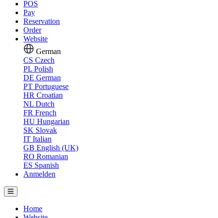
POS
Pay
Reservation
Order
Website
German
CS
Czech
PL
Polish
DE
German
PT
Portuguese
HR
Croatian
NL
Dutch
FR
French
HU
Hungarian
SK
Slovak
IT
Italian
GB
English (UK)
RO
Romanian
ES
Spanish
Anmelden
Home
Website