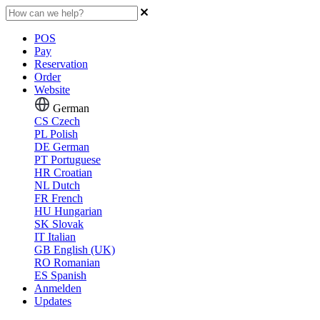
POS
Pay
Reservation
Order
Website
German
CS
Czech
PL
Polish
DE
German
PT
Portuguese
HR
Croatian
NL
Dutch
FR
French
HU
Hungarian
SK
Slovak
IT
Italian
GB
English (UK)
RO
Romanian
ES
Spanish
Anmelden
Updates