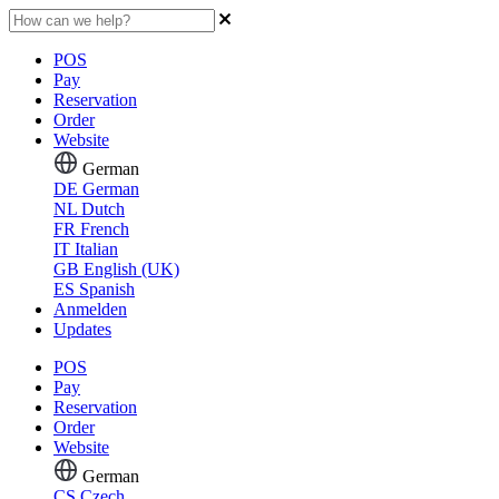
POS
Pay
Reservation
Order
Website
German
DE
German
NL
Dutch
FR
French
IT
Italian
GB
English (UK)
ES
Spanish
Anmelden
Updates
POS
Pay
Reservation
Order
Website
German
CS
Czech