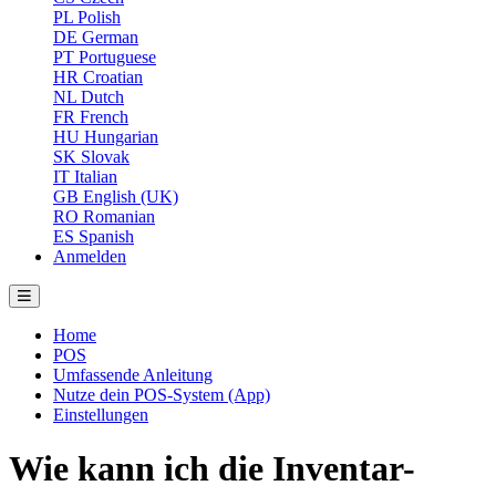
PL
Polish
DE
German
PT
Portuguese
HR
Croatian
NL
Dutch
FR
French
HU
Hungarian
SK
Slovak
IT
Italian
GB
English (UK)
RO
Romanian
ES
Spanish
Anmelden
Home
POS
Umfassende Anleitung
Nutze dein POS-System (App)
Einstellungen
Wie kann ich die Inventar-