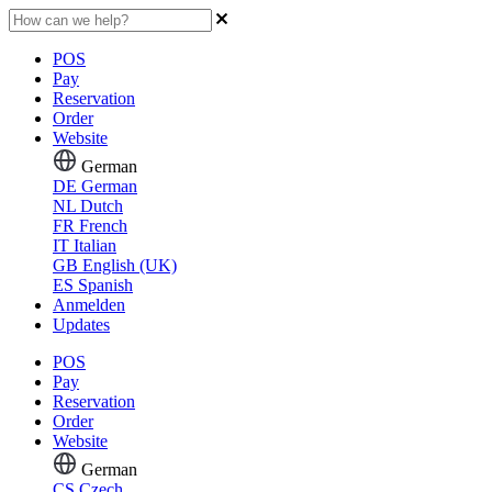
POS
Pay
Reservation
Order
Website
German
DE
German
NL
Dutch
FR
French
IT
Italian
GB
English (UK)
ES
Spanish
Anmelden
Updates
POS
Pay
Reservation
Order
Website
German
CS
Czech