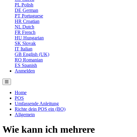
PL
Polish
DE
German
PT
Portuguese
HR
Croatian
NL
Dutch
FR
French
HU
Hungarian
SK
Slovak
IT
Italian
GB
English (UK)
RO
Romanian
ES
Spanish
Anmelden
Home
POS
Umfassende Anleitung
Richte dein POS ein (BO)
Allgemein
Wie kann ich mehrere