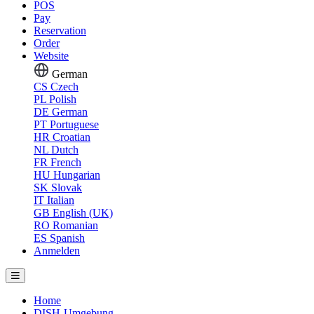
POS
Pay
Reservation
Order
Website
German
CS
Czech
PL
Polish
DE
German
PT
Portuguese
HR
Croatian
NL
Dutch
FR
French
HU
Hungarian
SK
Slovak
IT
Italian
GB
English (UK)
RO
Romanian
ES
Spanish
Anmelden
Home
DISH-Umgebung