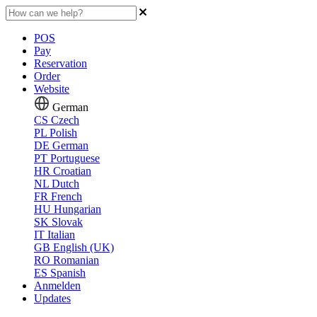
POS
Pay
Reservation
Order
Website
German
CS
Czech
PL
Polish
DE
German
PT
Portuguese
HR
Croatian
NL
Dutch
FR
French
HU
Hungarian
SK
Slovak
IT
Italian
GB
English (UK)
RO
Romanian
ES
Spanish
Anmelden
Updates