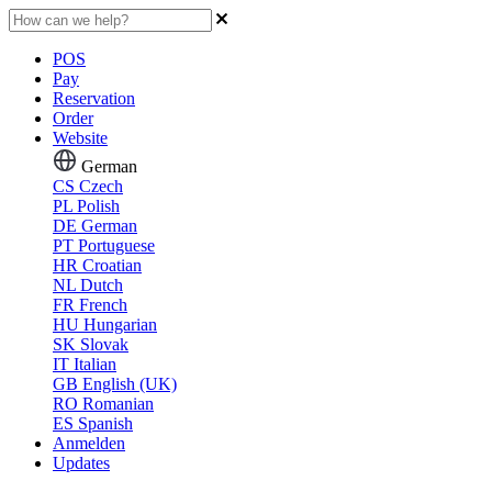
POS
Pay
Reservation
Order
Website
German
CS
Czech
PL
Polish
DE
German
PT
Portuguese
HR
Croatian
NL
Dutch
FR
French
HU
Hungarian
SK
Slovak
IT
Italian
GB
English (UK)
RO
Romanian
ES
Spanish
Anmelden
Updates