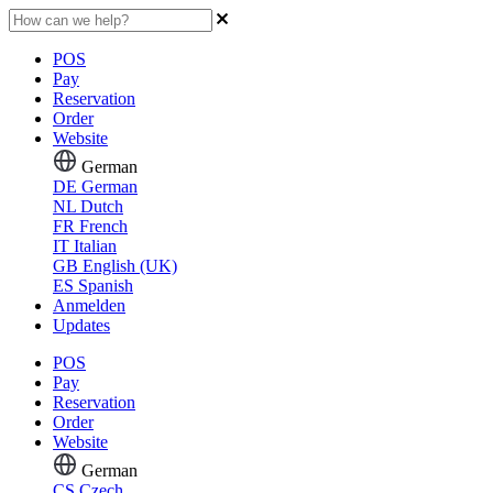
POS
Pay
Reservation
Order
Website
German
DE
German
NL
Dutch
FR
French
IT
Italian
GB
English (UK)
ES
Spanish
Anmelden
Updates
POS
Pay
Reservation
Order
Website
German
CS
Czech