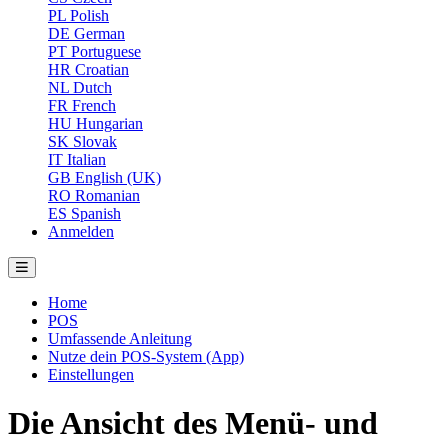
PL
Polish
DE
German
PT
Portuguese
HR
Croatian
NL
Dutch
FR
French
HU
Hungarian
SK
Slovak
IT
Italian
GB
English (UK)
RO
Romanian
ES
Spanish
Anmelden
Home
POS
Umfassende Anleitung
Nutze dein POS-System (App)
Einstellungen
Die Ansicht des Menü- und