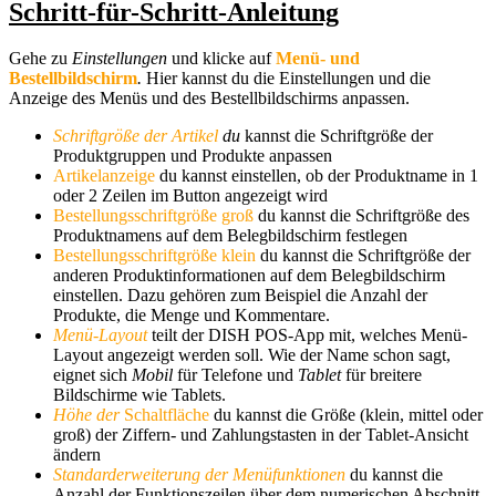
Schritt-für-Schritt-Anleitung
Gehe zu
Einstellungen
und klicke auf
Menü- und
Bestellbildschirm
.
Hier kannst du die Einstellungen und die
Anzeige des Menüs und des Bestellbildschirms anpassen.
Schriftgröße
der Artikel
du
kannst die Schriftgröße der
Produktgruppen und Produkte anpassen
Artikelanzeige
du kannst einstellen, ob der Produktname in 1
oder 2 Zeilen im Button angezeigt wird
Bestellungsschriftgröße groß
du kannst die Schriftgröße des
Produktnamens auf dem Belegbildschirm festlegen
Bestellungsschriftgröße k
lein
du kannst die Schriftgröße der
anderen Produktinformationen auf dem Belegbildschirm
einstellen. Dazu gehören zum Beispiel die Anzahl der
Produkte, die Menge und Kommentare.
Menü-Layout
teilt der DISH POS-App mit, welches Menü-
Layout angezeigt werden soll. Wie der Name schon sagt,
eignet sich
Mobil
für Telefone und
Tablet
für breitere
Bildschirme wie Tablets.
Höhe der
Schaltfläche
du kannst die Größe (klein, mittel oder
groß) der Ziffern- und Zahlungstasten in der Tablet-Ansicht
ändern
Standarderweiterung der Menüfunktionen
du kannst die
Anzahl der Funktionszeilen über dem numerischen Abschnitt