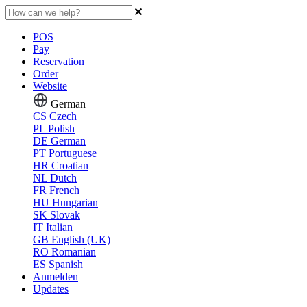
POS
Pay
Reservation
Order
Website
German
CS
Czech
PL
Polish
DE
German
PT
Portuguese
HR
Croatian
NL
Dutch
FR
French
HU
Hungarian
SK
Slovak
IT
Italian
GB
English (UK)
RO
Romanian
ES
Spanish
Anmelden
Updates