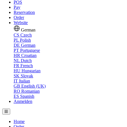
POS
Pay
Reservation
Order
Website
German
CS
Czech
PL
Polish
DE
German
PT
Portuguese
HR
Croatian
NL
Dutch
FR
French
HU
Hungarian
SK
Slovak
IT
Italian
GB
English (UK)
RO
Romanian
ES
Spanish
Anmelden
Home
Order