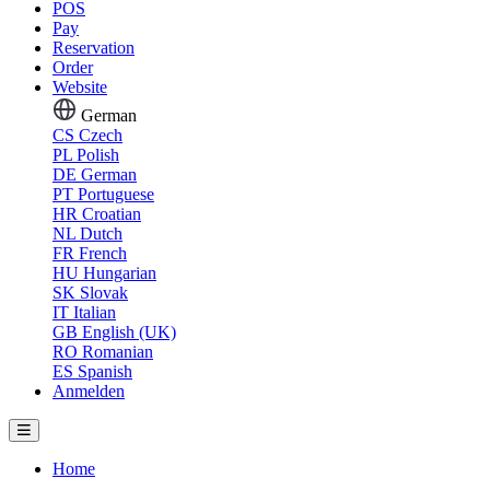
POS
Pay
Reservation
Order
Website
German
CS
Czech
PL
Polish
DE
German
PT
Portuguese
HR
Croatian
NL
Dutch
FR
French
HU
Hungarian
SK
Slovak
IT
Italian
GB
English (UK)
RO
Romanian
ES
Spanish
Anmelden
Home