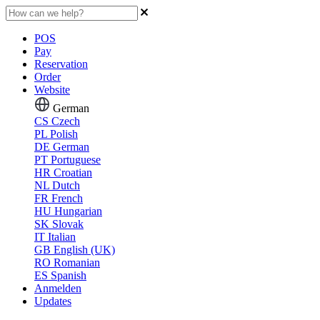
POS
Pay
Reservation
Order
Website
German
CS
Czech
PL
Polish
DE
German
PT
Portuguese
HR
Croatian
NL
Dutch
FR
French
HU
Hungarian
SK
Slovak
IT
Italian
GB
English (UK)
RO
Romanian
ES
Spanish
Anmelden
Updates