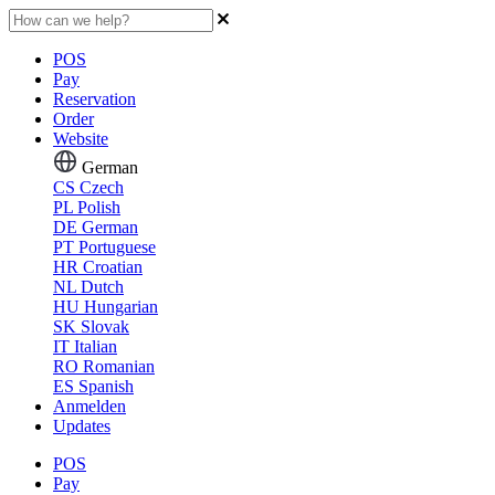
POS
Pay
Reservation
Order
Website
German
CS
Czech
PL
Polish
DE
German
PT
Portuguese
HR
Croatian
NL
Dutch
HU
Hungarian
SK
Slovak
IT
Italian
RO
Romanian
ES
Spanish
Anmelden
Updates
POS
Pay