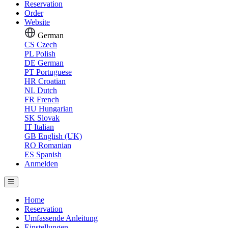
Reservation
Order
Website
German
CS
Czech
PL
Polish
DE
German
PT
Portuguese
HR
Croatian
NL
Dutch
FR
French
HU
Hungarian
SK
Slovak
IT
Italian
GB
English (UK)
RO
Romanian
ES
Spanish
Anmelden
Home
Reservation
Umfassende Anleitung
Einstellungen