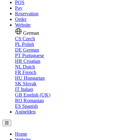
POS
Pay
Reservation
Order
Website
German
CS
Czech
PL
Polish
DE
German
PT
Portuguese
HR
Croatian
NL
Dutch
FR
French
HU
Hungarian
SK
Slovak
IT
Italian
GB
English (UK)
RO
Romanian
ES
Spanish
Anmelden
Home
Website