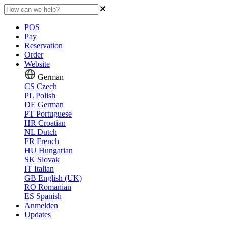
POS
Pay
Reservation
Order
Website
German
CS
Czech
PL
Polish
DE
German
PT
Portuguese
HR
Croatian
NL
Dutch
FR
French
HU
Hungarian
SK
Slovak
IT
Italian
GB
English (UK)
RO
Romanian
ES
Spanish
Anmelden
Updates