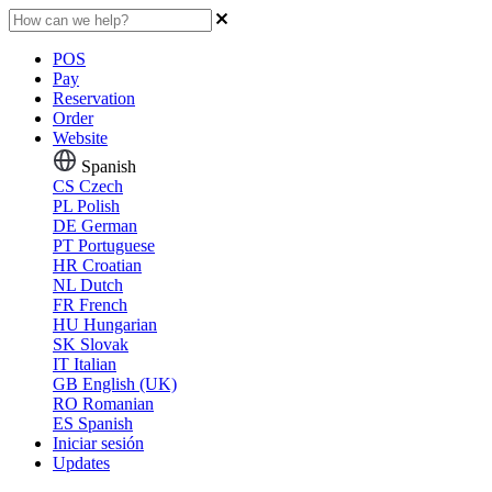
POS
Pay
Reservation
Order
Website
Spanish
CS
Czech
PL
Polish
DE
German
PT
Portuguese
HR
Croatian
NL
Dutch
FR
French
HU
Hungarian
SK
Slovak
IT
Italian
GB
English (UK)
RO
Romanian
ES
Spanish
Iniciar sesión
Updates