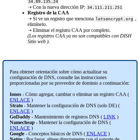
34.89.135.24
➝ Con la nueva dirección IP:
34.111.211.251
Registro de la CAA
➝ Si ve un registro que menciona
,
letsencrypt.org
elimínelo.
➝ Eliminar el registro CAA por completo.
(Los registros CAA ya no son compatibles con DISH
Sitio web ).
Para obtener orientación sobre cómo actualizar su
configuración de DNS, consulte las instrucciones
proporcionadas por su proveedor de dominio a continuación:
Ionos
- Cómo agregar, cambiar o eliminar un registro CAA (
ENLACE
)
Strato
- Mantener la configuración de DNS (solo DE) (
ENLACE
)
GoDaddy
- Mantenimiento de registros DNS (
LINK
)
Namecheap
- Mantener la configuración de DNS (
ENLACE
)
Google
- Conceptos básicos de DNS (
ENLACE
)
Netim
: Por favor, alinee directamente con el soporte de