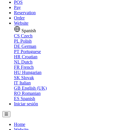
POS
Pay
Reservation
Order
Website
Spanish
CS
Czech
PL
Polish
DE
German
PT
Portuguese
HR
Croatian
NL
Dutch
FR
French
HU
Hungarian
SK
Slovak
IT
Italian
GB
English (UK)
RO
Romanian
ES
Spanish
Iniciar sesión
Home
Website