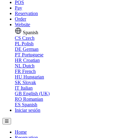
POS
Pay
Reservation
Order
Website
Spanish
CS
Czech
PL
Polish
DE
German
PT
Portuguese
HR
Croatian
NL
Dutch
FR
French
HU
Hungarian
SK
Slovak
IT
Italian
GB
English (UK)
RO
Romanian
ES
Spanish
Iniciar sesión
Home
Reservation