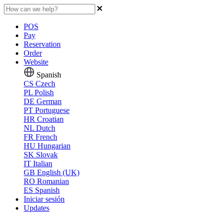
POS
Pay
Reservation
Order
Website
Spanish
CS
Czech
PL
Polish
DE
German
PT
Portuguese
HR
Croatian
NL
Dutch
FR
French
HU
Hungarian
SK
Slovak
IT
Italian
GB
English (UK)
RO
Romanian
ES
Spanish
Iniciar sesión
Updates