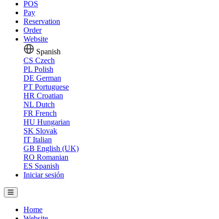
POS
Pay
Reservation
Order
Website
Spanish
CS
Czech
PL
Polish
DE
German
PT
Portuguese
HR
Croatian
NL
Dutch
FR
French
HU
Hungarian
SK
Slovak
IT
Italian
GB
English (UK)
RO
Romanian
ES
Spanish
Iniciar sesión
Home
Website