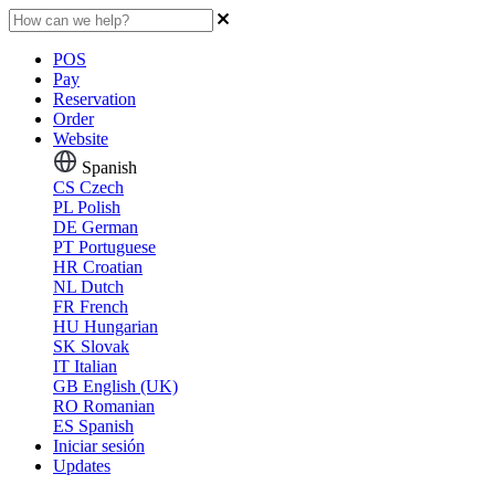
POS
Pay
Reservation
Order
Website
Spanish
CS
Czech
PL
Polish
DE
German
PT
Portuguese
HR
Croatian
NL
Dutch
FR
French
HU
Hungarian
SK
Slovak
IT
Italian
GB
English (UK)
RO
Romanian
ES
Spanish
Iniciar sesión
Updates