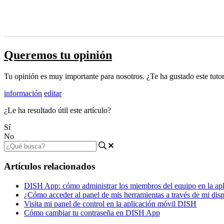
Queremos tu opinión
Tu opinión es muy importante para nosotros. ¿Te ha gustado este tutor
información
editar
¿Le ha resultado útil este artículo?
Sí
No
Artículos relacionados
DISH App: cómo administrar los miembros del equipo en la apl
¿Cómo acceder al panel de mis herramientas a través de mi disp
Visita mi panel de control en la aplicación móvil DISH
Cómo cambiar tu contraseña en DISH App