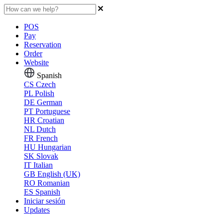
POS
Pay
Reservation
Order
Website
Spanish
CS
Czech
PL
Polish
DE
German
PT
Portuguese
HR
Croatian
NL
Dutch
FR
French
HU
Hungarian
SK
Slovak
IT
Italian
GB
English (UK)
RO
Romanian
ES
Spanish
Iniciar sesión
Updates