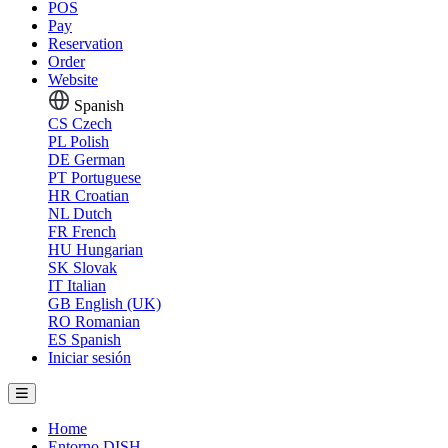
POS
Pay
Reservation
Order
Website
Spanish
CS
Czech
PL
Polish
DE
German
PT
Portuguese
HR
Croatian
NL
Dutch
FR
French
HU
Hungarian
SK
Slovak
IT
Italian
GB
English (UK)
RO
Romanian
ES
Spanish
Iniciar sesión
Home
Entorno DISH