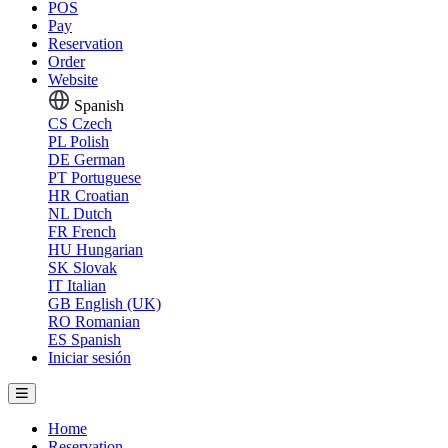
POS
Pay
Reservation
Order
Website
Spanish
CS
Czech
PL
Polish
DE
German
PT
Portuguese
HR
Croatian
NL
Dutch
FR
French
HU
Hungarian
SK
Slovak
IT
Italian
GB
English (UK)
RO
Romanian
ES
Spanish
Iniciar sesión
Home
Reservation