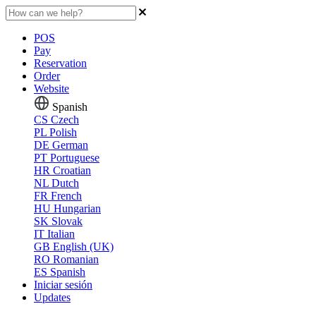
POS
Pay
Reservation
Order
Website
Spanish
CS
Czech
PL
Polish
DE
German
PT
Portuguese
HR
Croatian
NL
Dutch
FR
French
HU
Hungarian
SK
Slovak
IT
Italian
GB
English (UK)
RO
Romanian
ES
Spanish
Iniciar sesión
Updates