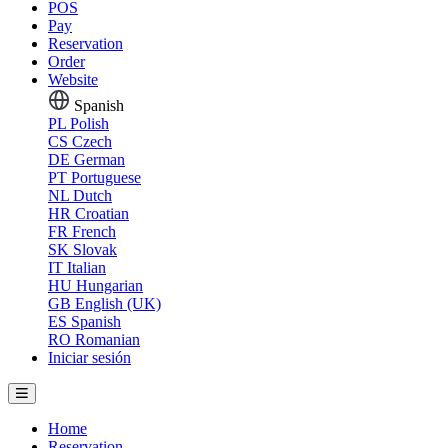
POS
Pay
Reservation
Order
Website
Spanish
PL
Polish
CS
Czech
DE
German
PT
Portuguese
NL
Dutch
HR
Croatian
FR
French
SK
Slovak
IT
Italian
HU
Hungarian
GB
English (UK)
ES
Spanish
RO
Romanian
Iniciar sesión
Home
Reservation