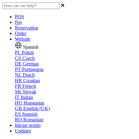
POS
Pay
Reservation
Order
Website
Spanish
PL
Polish
CS
Czech
DE
German
PT
Portuguese
NL
Dutch
HR
Croatian
FR
French
SK
Slovak
IT
Italian
HU
Hungarian
GB
English (UK)
ES
Spanish
RO
Romanian
Iniciar sesión
Updates