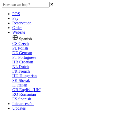
POS
Pay
Reservation
Order
Website
Spanish
CS
Czech
PL
Polish
DE
German
PT
Portuguese
HR
Croatian
NL
Dutch
FR
French
HU
Hungarian
SK
Slovak
IT
Italian
GB
English (UK)
RO
Romanian
ES
Spanish
Iniciar sesión
Updates