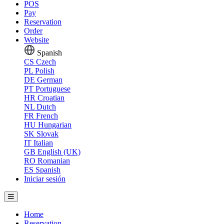
POS
Pay
Reservation
Order
Website
Spanish
CS
Czech
PL
Polish
DE
German
PT
Portuguese
HR
Croatian
NL
Dutch
FR
French
HU
Hungarian
SK
Slovak
IT
Italian
GB
English (UK)
RO
Romanian
ES
Spanish
Iniciar sesión
Home
Reservation