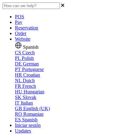
POS
Pay
Reservation
Order
Website
Spanish
CS
Czech
PL
Polish
DE
German
PT
Portuguese
HR
Croatian
NL
Dutch
FR
French
HU
Hungarian
SK
Slovak
IT
Italian
GB
English (UK)
RO
Romanian
ES
Spanish
Iniciar sesión
Updates