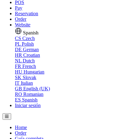
POS
Pay
Reservation
Order
Website
Spanish
CS
Czech
PL
Polish
DE
German
HR
Croatian
NL
Dutch
FR
French
HU
Hungarian
SK
Slovak
IT
Italian
GB
English (UK)
RO
Romanian
ES
Spanish
Iniciar sesión
Home
Order
Guía completa