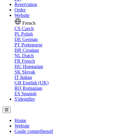
Reservation
Order
Website
French
CS
Czech
PL
Polish
DE
German
PT
Portuguese
HR
Croatian
NL
Dutch
FR
French
HU
Hungarian
SK
Slovak
IT
Italian
GB
English (UK)
RO
Romanian
ES
Spanish
S'identifier
Home
Website
Guide compréhensif