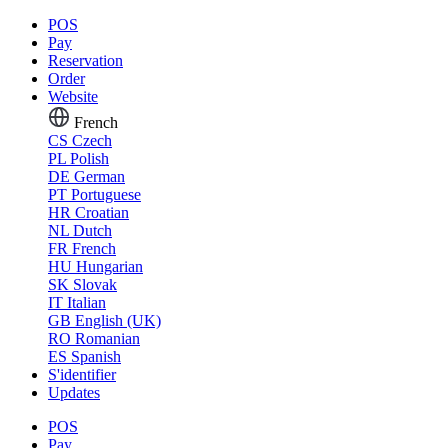
POS
Pay
Reservation
Order
Website
French
CS
Czech
PL
Polish
DE
German
PT
Portuguese
HR
Croatian
NL
Dutch
FR
French
HU
Hungarian
SK
Slovak
IT
Italian
GB
English (UK)
RO
Romanian
ES
Spanish
S'identifier
Updates
POS
Pay