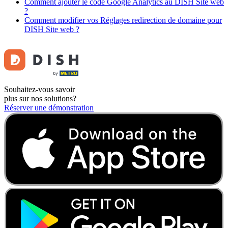
Comment ajouter le code Google Analytics au DISH Site web
?
Comment modifier vos Réglages redirection de domaine pour
DISH Site web ?
Souhaitez-vous savoir
plus sur nos solutions?
Réserver une démonstration