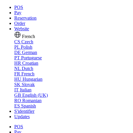
POS
Pay
Reservation
Order
Website
French
CS
Czech
PL
Polish
DE
German
PT
Portuguese
HR
Croatian
NL
Dutch
FR
French
HU
Hungarian
SK
Slovak
IT
Italian
GB
English (UK)
RO
Romanian
ES
Spanish
S'identifier
Updates
POS
Pay