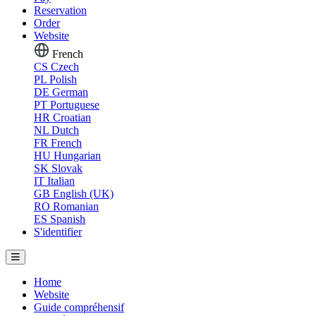
Reservation
Order
Website
French
CS
Czech
PL
Polish
DE
German
PT
Portuguese
HR
Croatian
NL
Dutch
FR
French
HU
Hungarian
SK
Slovak
IT
Italian
GB
English (UK)
RO
Romanian
ES
Spanish
S'identifier
Home
Website
Guide compréhensif