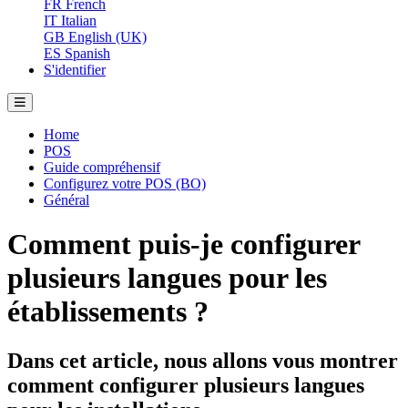
FR
French
IT
Italian
GB
English (UK)
ES
Spanish
S'identifier
Home
POS
Guide compréhensif
Configurez votre POS (BO)
Général
Comment puis-je configurer
plusieurs langues pour les
établissements ?
Dans cet article, nous allons vous montrer
comment configurer plusieurs langues