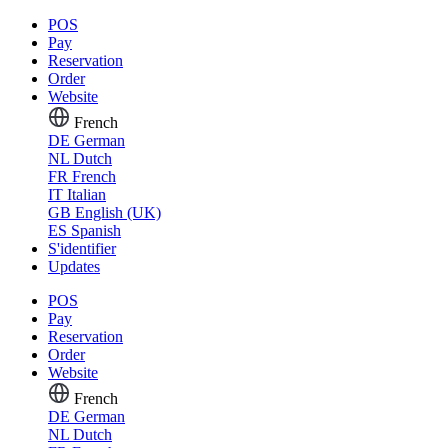
POS
Pay
Reservation
Order
Website
French
DE
German
NL
Dutch
FR
French
IT
Italian
GB
English (UK)
ES
Spanish
S'identifier
Updates
POS
Pay
Reservation
Order
Website
French
DE
German
NL
Dutch