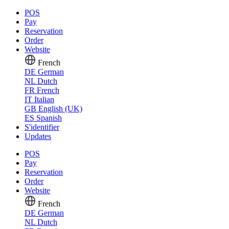
POS
Pay
Reservation
Order
Website
French
DE
German
NL
Dutch
FR
French
IT
Italian
GB
English (UK)
ES
Spanish
S'identifier
Updates
POS
Pay
Reservation
Order
Website
French
DE
German
NL
Dutch