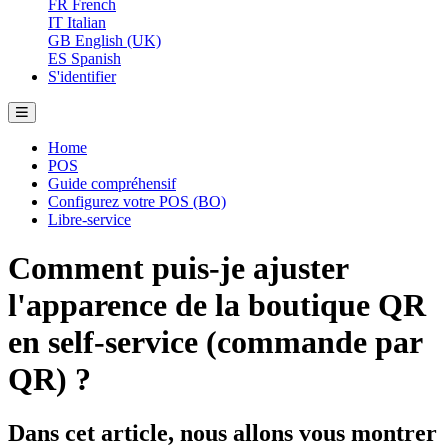
FR
French
IT
Italian
GB
English (UK)
ES
Spanish
S'identifier
Home
POS
Guide compréhensif
Configurez votre POS (BO)
Libre-service
Comment puis-je ajuster
l'apparence de la boutique QR
en self-service (commande par
QR) ?
Dans cet article, nous allons vous montrer