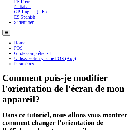
FR
French
IT
Italian
GB
English (UK)
ES
Spanish
S'identifier
Home
POS
Guide compréhensif
Utilisez votre système POS (App)
Paramètres
Comment puis-je modifier
l'orientation de l'écran de mon
appareil?
Dans ce tutoriel, nous allons vous montrer
comment changer l'orientation de