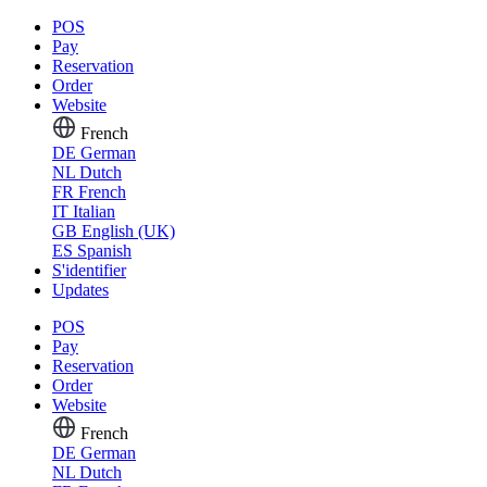
POS
Pay
Reservation
Order
Website
French
DE
German
NL
Dutch
FR
French
IT
Italian
GB
English (UK)
ES
Spanish
S'identifier
Updates
POS
Pay
Reservation
Order
Website
French
DE
German
NL
Dutch