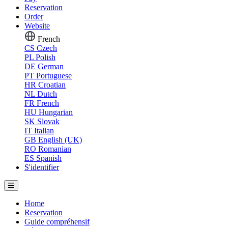
Reservation
Order
Website
French
CS
Czech
PL
Polish
DE
German
PT
Portuguese
HR
Croatian
NL
Dutch
FR
French
HU
Hungarian
SK
Slovak
IT
Italian
GB
English (UK)
RO
Romanian
ES
Spanish
S'identifier
Home
Reservation
Guide compréhensif