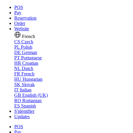
POS
Pay
Reservation
Order
Website
French
CS
Czech
PL
Polish
DE
German
PT
Portuguese
HR
Croatian
NL
Dutch
FR
French
HU
Hungarian
SK
Slovak
IT
Italian
GB
English (UK)
RO
Romanian
ES
Spanish
S'identifier
Updates
POS
Pay