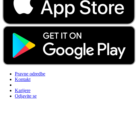
Pravne odredbe
Kontakt
Karijere
Odjavite se