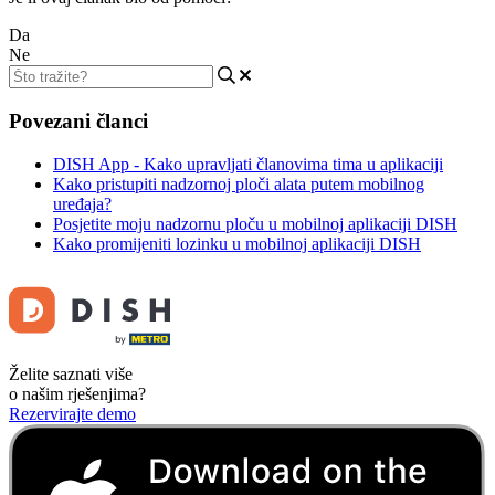
Da
Ne
Povezani članci
DISH App - Kako upravljati članovima tima u aplikaciji
Kako pristupiti nadzornoj ploči alata putem mobilnog
uređaja?
Posjetite moju nadzornu ploču u mobilnoj aplikaciji DISH
Kako promijeniti lozinku u mobilnoj aplikaciji DISH
Želite saznati više
o našim rješenjima?
Rezervirajte demo