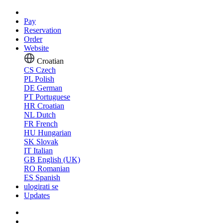
Pay
Reservation
Order
Website
Croatian
CS
Czech
PL
Polish
DE
German
PT
Portuguese
HR
Croatian
NL
Dutch
FR
French
HU
Hungarian
SK
Slovak
IT
Italian
GB
English (UK)
RO
Romanian
ES
Spanish
ulogirati se
Updates