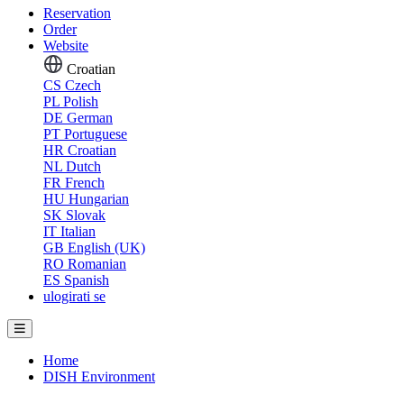
Reservation
Order
Website
Croatian
CS
Czech
PL
Polish
DE
German
PT
Portuguese
HR
Croatian
NL
Dutch
FR
French
HU
Hungarian
SK
Slovak
IT
Italian
GB
English (UK)
RO
Romanian
ES
Spanish
ulogirati se
Home
DISH Environment