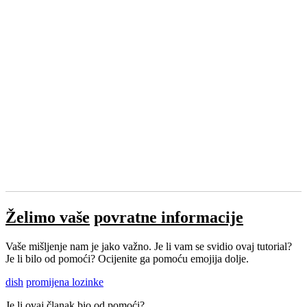
Želimo vaše
povratne informacije
Vaše mišljenje nam je jako važno. Je li vam se svidio ovaj tutorial?
Je li bilo od pomoći? Ocijenite ga pomoću emojija dolje.
dish
promijena lozinke
Je li ovaj članak bio od pomoći?