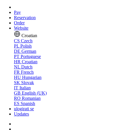
Pay
Reservation
Order
Website
Croatian
CS
Czech
PL
Polish
DE
German
PT
Portuguese
HR
Croatian
NL
Dutch
FR
French
HU
Hungarian
SK
Slovak
IT
Italian
GB
English (UK)
RO
Romanian
ES
Spanish
ulogirati se
Updates