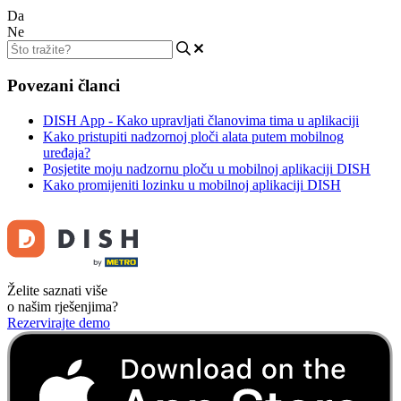
Da
Ne
Povezani članci
DISH App - Kako upravljati članovima tima u aplikaciji
Kako pristupiti nadzornoj ploči alata putem mobilnog
uređaja?
Posjetite moju nadzornu ploču u mobilnoj aplikaciji DISH
Kako promijeniti lozinku u mobilnoj aplikaciji DISH
Želite saznati više
o našim rješenjima?
Rezervirajte demo