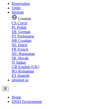
Reservation
Order
Website
Croatian
CS
Czech
PL
Polish
DE
German
PT
Portuguese
HR
Croatian
NL
Dutch
FR
French
HU
Hungarian
SK
Slovak
IT
Italian
GB
English (UK)
RO
Romanian
ES
Spanish
ulogirati se
Home
DISH Environment