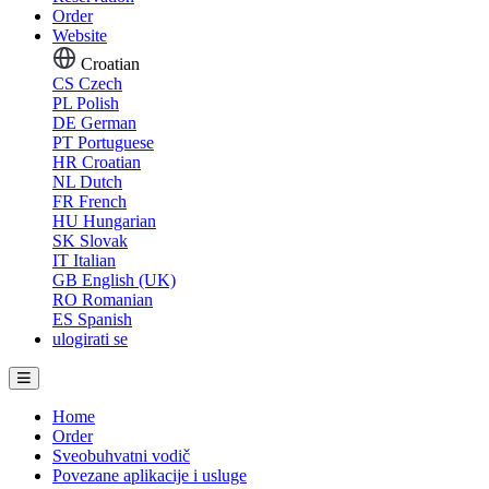
Order
Website
Croatian
CS
Czech
PL
Polish
DE
German
PT
Portuguese
HR
Croatian
NL
Dutch
FR
French
HU
Hungarian
SK
Slovak
IT
Italian
GB
English (UK)
RO
Romanian
ES
Spanish
ulogirati se
Home
Order
Sveobuhvatni vodič
Povezane aplikacije i usluge