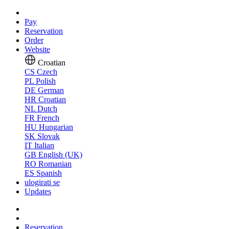
Pay
Reservation
Order
Website
Croatian
CS
Czech
PL
Polish
DE
German
HR
Croatian
NL
Dutch
FR
French
HU
Hungarian
SK
Slovak
IT
Italian
GB
English (UK)
RO
Romanian
ES
Spanish
ulogirati se
Updates
Reservation