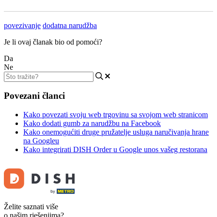
povezivanje
dodatna narudžba
Je li ovaj članak bio od pomoći?
Da
Ne
Povezani članci
Kako povezati svoju web trgovinu sa svojom web stranicom
Kako dodati gumb za narudžbu na Facebook
Kako onemogućiti druge pružatelje usluga naručivanja hrane
na Googleu
Kako integrirati DISH Order u Google unos vašeg restorana
Želite saznati više
o našim rješenjima?