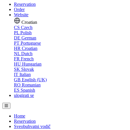
Reservation
Order
Website
Croatian
CS
Czech
PL
Polish
DE
German
PT
Portuguese
HR
Croatian
NL
Dutch
FR
French
HU
Hungarian
SK
Slovak
IT
Italian
GB
English (UK)
RO
Romanian
ES
Spanish
ulogirati se
Home
Reservation
Sveobuhvatni vodič