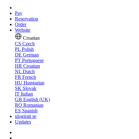
Pay
Reservation
Order
Website
Croatian
CS
Czech
PL
Polish
DE
German
PT
Portuguese
HR
Croatian
NL
Dutch
FR
French
HU
Hungarian
SK
Slovak
IT
Italian
GB
English (UK)
RO
Romanian
ES
Spanish
ulogirati se
Updates