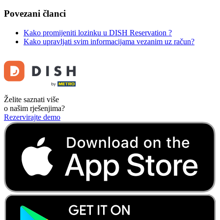
Povezani članci
Kako promijeniti lozinku u DISH Reservation ?
Kako upravljati svim informacijama vezanim uz račun?
Želite saznati više
o našim rješenjima?
Rezervirajte demo