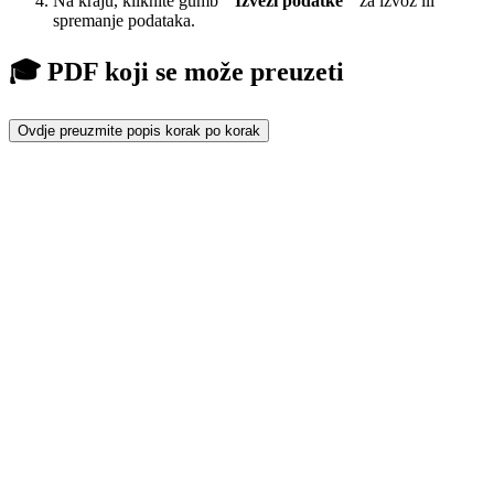
Na kraju, kliknite gumb "
Izvezi podatke
" za izvoz ili
spremanje podataka.
🎓 PDF koji se može preuzeti
Ovdje preuzmite popis korak po korak