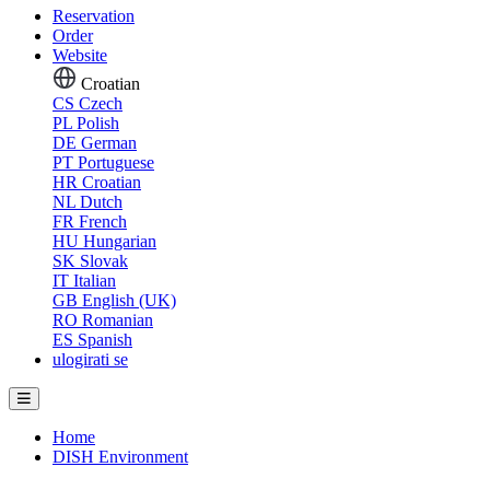
Reservation
Order
Website
Croatian
CS
Czech
PL
Polish
DE
German
PT
Portuguese
HR
Croatian
NL
Dutch
FR
French
HU
Hungarian
SK
Slovak
IT
Italian
GB
English (UK)
RO
Romanian
ES
Spanish
ulogirati se
Home
DISH Environment