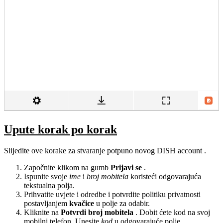
Upute korak po korak
Slijedite ove korake za stvaranje potpuno novog DISH account .
Započnite klikom na gumb
Prijavi se
.
Ispunite svoje
ime
i
broj mobitela
koristeći odgovarajuća
tekstualna polja.
Prihvatite uvjete i odredbe i potvrdite politiku privatnosti
postavljanjem
kvačice
u polje za odabir.
Kliknite na
Potvrdi broj mobitela
. Dobit ćete kod na svoj
mobilni telefon. Unesite
kod
u odgovarajuće polje.