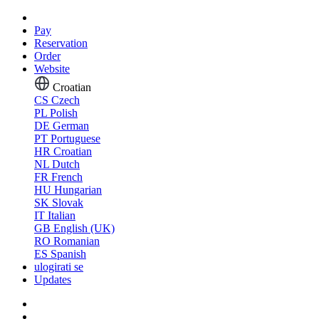
Pay
Reservation
Order
Website
Croatian
CS
Czech
PL
Polish
DE
German
PT
Portuguese
HR
Croatian
NL
Dutch
FR
French
HU
Hungarian
SK
Slovak
IT
Italian
GB
English (UK)
RO
Romanian
ES
Spanish
ulogirati se
Updates