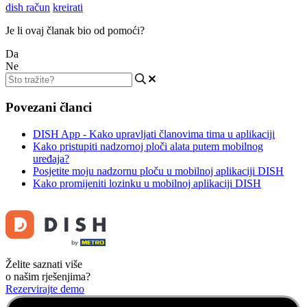
dish račun
kreirati
Je li ovaj članak bio od pomoći?
Da
Ne
Povezani članci
DISH App - Kako upravljati članovima tima u aplikaciji
Kako pristupiti nadzornoj ploči alata putem mobilnog
uređaja?
Posjetite moju nadzornu ploču u mobilnoj aplikaciji DISH
Kako promijeniti lozinku u mobilnoj aplikaciji DISH
Želite saznati više
o našim rješenjima?
Rezervirajte demo