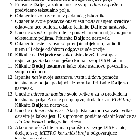
Pritisnite
Dalje
, a zatim unesite svoju
adresu e-pošte
u
predviđeno tekstualno polje.
Odaberite svoju zemlju iz padajućeg izbornika.
Odaberite svoje postavke obavijesti postavljanjem
kvačice
u
odgovarajuće polje za odabir. Kliknite
Dalje
za nastavak.
Unesite
lozinku
i potvrdite je ponavljanjem u odgovarajućim
tekstualnim poljima. Pritisnite
Dalje
za nastavak.
Odaberite jeste li vlasnik/upravljate objektom, radite li u
njemu ili oboje odabirom odgovarajuće opcije.
Kliknite na
Prijavite se
kako biste dovršili postupak
registracije. Sada ste uspješno kreirali svoj DISH račun.
Kliknite
Dodaj ustanovu
kako biste ustanovu povezali sa
svojim računom.
Ispunite
naziv
svoje ustanove,
vrstu
i
državu
pomoću
tekstualnog polja i padajućih izbornika. Pritisnite
Dalje
za
nastavak.
Unesite
adresu za naplatu
svoje tvrtke u za to predviđena
tekstualna polja. Ako je primjenjivo, dodajte svoj
PDV broj
.
Kliknite
Dalje
za nastavak.
Unesite
adresu ustanove
. Ako je ista kao adresa vaše tvrtke,
ostavite je kakva jest. U suprotnom poništite odabir kvačice za
Isto kao tvrtka
i prilagodite adresu.
Ako ubuduće želite primati podršku za svoje DISH alate,
dodajte svoj
METRO korisnički broj
u odgovarajuće
tekstualno polje.