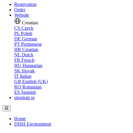
Reservation
Order
Website
Croatian
CS
Czech
PL
Polish
DE
German
PT
Portuguese
HR
Croatian
NL
Dutch
FR
French
HU
Hungarian
SK
Slovak
IT
Italian
GB
English (UK)
RO
Romanian
ES
Spanish
ulogirati se
Home
DISH Environment