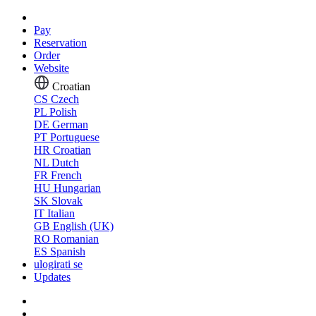
Pay
Reservation
Order
Website
Croatian
CS
Czech
PL
Polish
DE
German
PT
Portuguese
HR
Croatian
NL
Dutch
FR
French
HU
Hungarian
SK
Slovak
IT
Italian
GB
English (UK)
RO
Romanian
ES
Spanish
ulogirati se
Updates