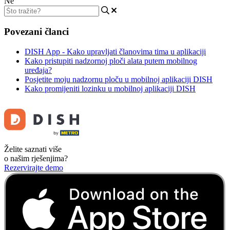
Ne
Povezani članci
DISH App - Kako upravljati članovima tima u aplikaciji
Kako pristupiti nadzornoj ploči alata putem mobilnog
uređaja?
Posjetite moju nadzornu ploču u mobilnoj aplikaciji DISH
Kako promijeniti lozinku u mobilnoj aplikaciji DISH
Želite saznati više
o našim rješenjima?
Rezervirajte demo