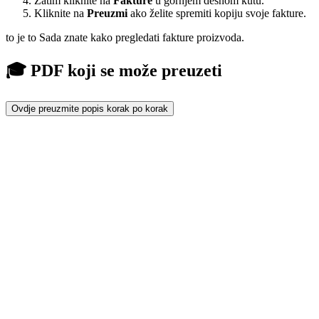
Zatim kliknite na
Fakture
u gornjem desnom kutu.
Kliknite na
Preuzmi
ako želite spremiti kopiju svoje fakture.
to je to Sada znate kako pregledati fakture proizvoda.
🎓 PDF koji se može preuzeti
Ovdje preuzmite popis korak po korak