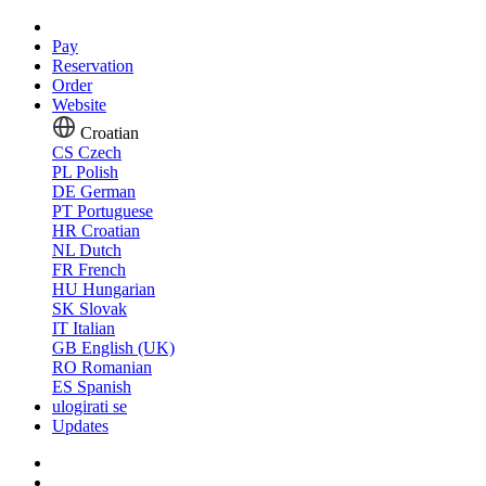
Pay
Reservation
Order
Website
Croatian
CS
Czech
PL
Polish
DE
German
PT
Portuguese
HR
Croatian
NL
Dutch
FR
French
HU
Hungarian
SK
Slovak
IT
Italian
GB
English (UK)
RO
Romanian
ES
Spanish
ulogirati se
Updates