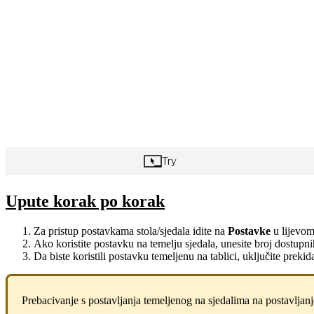
Upute korak po korak
Za pristup postavkama stola/sjedala idite na
Postavke
u lijevom
Ako koristite postavku na temelju sjedala, unesite broj dostupn
Da biste koristili postavku temeljenu na tablici, uključite prek
Prebacivanje s postavljanja temeljenog na sjedalima na postavljanj