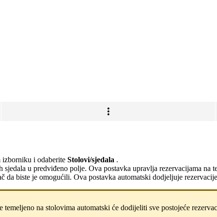
 izborniku i odaberite
Stolovi/sjedala
.
ih sjedala u predviđeno polje. Ova postavka upravlja rezervacijama na 
idač da biste je omogućili. Ova postavka automatski dodjeljuje rezervacij
e temeljeno na stolovima automatski će dodijeliti sve postojeće rezervac