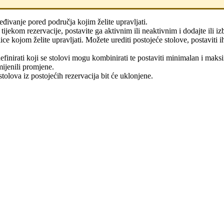
eđivanje pored područja kojim želite upravljati.
ijekom rezervacije, postavite ga aktivnim ili neaktivnim i dodajte ili iz
ce kojom želite upravljati. Možete urediti postojeće stolove, postaviti ih
finirati koji se stolovi mogu kombinirati te postaviti minimalan i maksi
mijenili promjene.
tolova iz postojećih rezervacija bit će uklonjene.