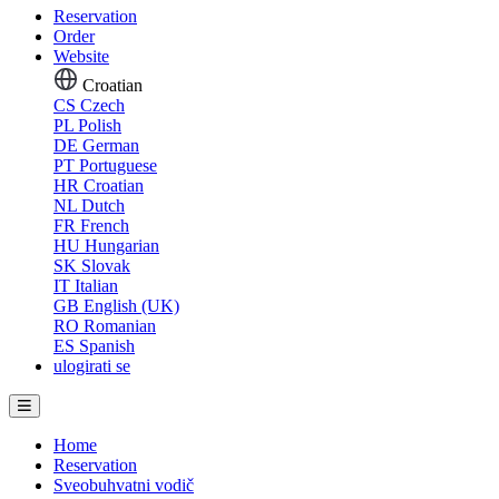
Reservation
Order
Website
Croatian
CS
Czech
PL
Polish
DE
German
PT
Portuguese
HR
Croatian
NL
Dutch
FR
French
HU
Hungarian
SK
Slovak
IT
Italian
GB
English (UK)
RO
Romanian
ES
Spanish
ulogirati se
Home
Reservation
Sveobuhvatni vodič