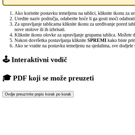
Ako koristite postavku temeljenu na tablici, kliknite ikonu za ur
Uredite naziv područja, odaberite hoće li ga gosti moći odabrati t
Za upravljanje tablicama kliknite ikonu za uređivanje pored tabli
nove stolove ili ih izbrisati.
Kliknite ikonu olovke za upravljanje grupama tablica. Možete de
Nakon dovršetka postavljanja kliknite
SPREMI
kako biste pri
Ako se vratite na postavku temeljenu na sjedalima, sve dodjele s
🕹️ Interaktivni vodič
🎓 PDF koji se može preuzeti
Ovdje preuzmite popis korak po korak