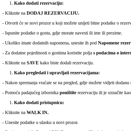
Kako dodati rezervaciju:
- Kliknite na
DODAJ REZERVACIJU.
- Otvorit će se novi prozor u koji možete unijeti bitne podatke o rezerv
- Ispunite podatke o gostu, gdje morate navesti ili ime ili prezime.
- Ukoliko imate dodatnih napomena, unesite ih pod
Napomene rezerv
- Za dodatne pojedinosti o gostima koristite polja
s podacima o inter
- Kliknite na
SAVE
kako biste dodali rezervaciju.
Kako pregledati i upravljati rezervacijama:
- Nakon spremanja vraćate se na pregled, gdje možete vidjeti dodanu 
- Pomoću padajućeg izbornika
poništite
rezervaciju ili je označite kao
Kako dodati pristupnicu:
- Kliknite na
WALK IN.
- Unesite podatke o ulasku u novi prozor.