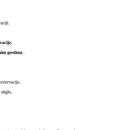
aciji.
acije.
nim gostima
.
rezervaciju.
 stiglo.