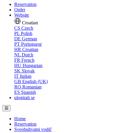
Reservation
Order
Website
Croatian
CS
Czech
PL
Polish
DE
German
PT
Portuguese
HR
Croatian
NL
Dutch
FR
French
HU
Hungarian
SK
Slovak
IT
Italian
GB
English (UK)
RO
Romanian
ES
Spanish
ulogirati se
Home
Reservation
Sveobuhvatni vodič