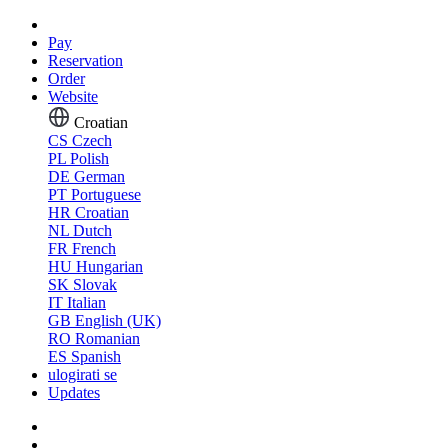
Pay
Reservation
Order
Website
Croatian
CS
Czech
PL
Polish
DE
German
PT
Portuguese
HR
Croatian
NL
Dutch
FR
French
HU
Hungarian
SK
Slovak
IT
Italian
GB
English (UK)
RO
Romanian
ES
Spanish
ulogirati se
Updates