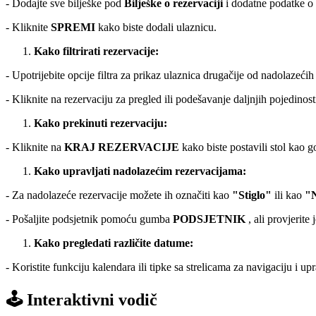
- Dodajte sve bilješke pod
Bilješke o rezervaciji
i dodatne podatke o
- Kliknite
SPREMI
kako biste dodali ulaznicu.
Kako filtrirati rezervacije:
- Upotrijebite opcije filtra za prikaz ulaznica drugačije od nadolazećih
- Kliknite na rezervaciju za pregled ili podešavanje daljnjih pojedinost
Kako prekinuti rezervaciju:
- Kliknite na
KRAJ REZERVACIJE
kako biste postavili stol kao g
Kako upravljati nadolazećim rezervacijama:
- Za nadolazeće rezervacije možete ih označiti kao
"Stiglo"
ili kao
"
- Pošaljite podsjetnik pomoću gumba
PODSJETNIK
, ali provjerite
Kako pregledati različite datume:
- Koristite funkciju kalendara ili tipke sa strelicama za navigaciju i up
🕹️ Interaktivni vodič