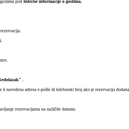
 gostima pod
Interne informacije o gostima.
 rezervacija.
i.
otov.
Nedolazak"
.
 je li navedena adresa e-pošte ili telefonski broj ako je rezervacija dodan
ravljanje rezervacijama na različite datume.