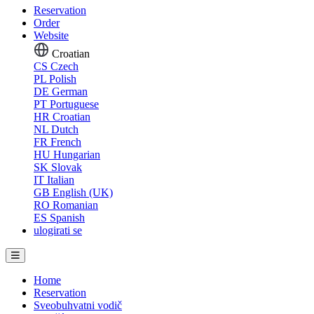
Reservation
Order
Website
Croatian
CS
Czech
PL
Polish
DE
German
PT
Portuguese
HR
Croatian
NL
Dutch
FR
French
HU
Hungarian
SK
Slovak
IT
Italian
GB
English (UK)
RO
Romanian
ES
Spanish
ulogirati se
Home
Reservation
Sveobuhvatni vodič