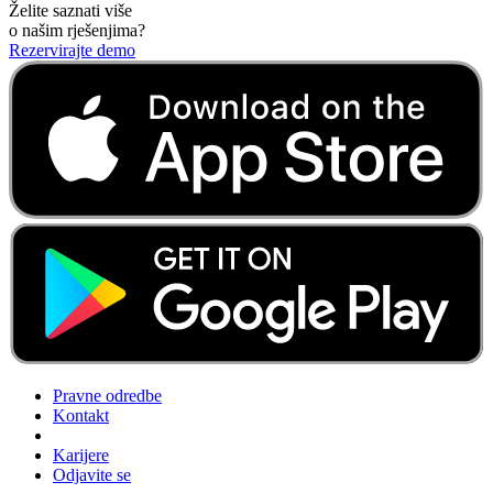
Želite saznati više
o našim rješenjima?
Rezervirajte demo
Pravne odredbe
Kontakt
Karijere
Odjavite se