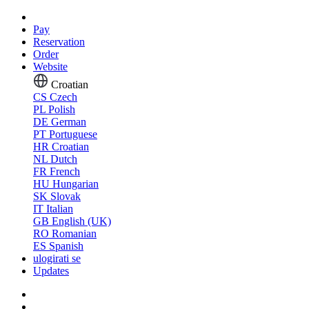
Pay
Reservation
Order
Website
Croatian
CS
Czech
PL
Polish
DE
German
PT
Portuguese
HR
Croatian
NL
Dutch
FR
French
HU
Hungarian
SK
Slovak
IT
Italian
GB
English (UK)
RO
Romanian
ES
Spanish
ulogirati se
Updates