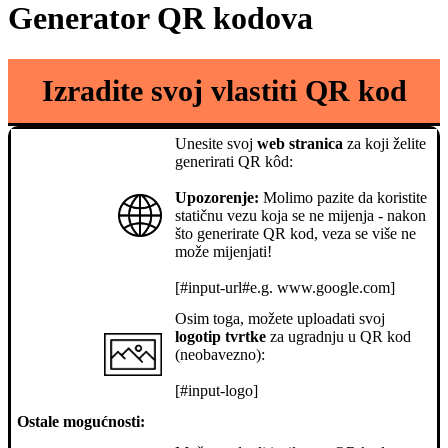
Generator QR kodova
Izradite svoj vlastiti QR kod
Unesite svoj
web stranica
za koji želite
generirati QR kôd:
Upozorenje:
Molimo pazite da koristite
statičnu vezu koja se ne mijenja - nakon
što generirate QR kod, veza se više ne
može mijenjati!
[#input-url#e.g. www.google.com]
Osim toga, možete uploadati svoj
logotip tvrtke
za ugradnju u QR kod
(neobavezno):
[#input-logo]
Ostale mogućnosti: