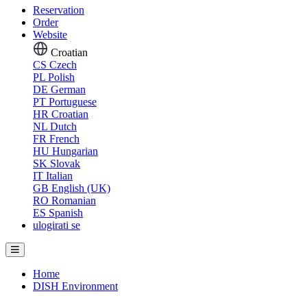
Reservation
Order
Website
Croatian
CS
Czech
PL
Polish
DE
German
PT
Portuguese
HR
Croatian
NL
Dutch
FR
French
HU
Hungarian
SK
Slovak
IT
Italian
GB
English (UK)
RO
Romanian
ES
Spanish
ulogirati se
Home
DISH Environment