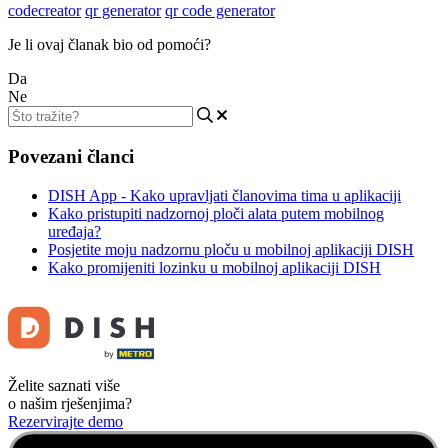
codecreator
qr generator
qr code generator
Je li ovaj članak bio od pomoći?
Da
Ne
Povezani članci
DISH App - Kako upravljati članovima tima u aplikaciji
Kako pristupiti nadzornoj ploči alata putem mobilnog
uređaja?
Posjetite moju nadzornu ploču u mobilnoj aplikaciji DISH
Kako promijeniti lozinku u mobilnoj aplikaciji DISH
Želite saznati više
o našim rješenjima?
Rezervirajte demo