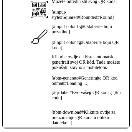
Možete odrediti stil svog QR koda:
[#input-
style#Squared#Rounded#Round]
[#input-color-bg#Odaberite boju
pozadine]
[#input-color-fg#Odaberite boju QR
koda]
Kliknite ovdje da biste automatski
generirali svoj QR kôd. Tada možete
pokušati izravno s mobitelom.
[#btn-generate#Generirajte QR kod
odmah#Loading ...]
[#qr-label#Evo vašeg QR koda:] [#qr-
code]
[#btn-download#Kliknite ovdje za
preuzimanje QR koda u obliku
datoteke...]