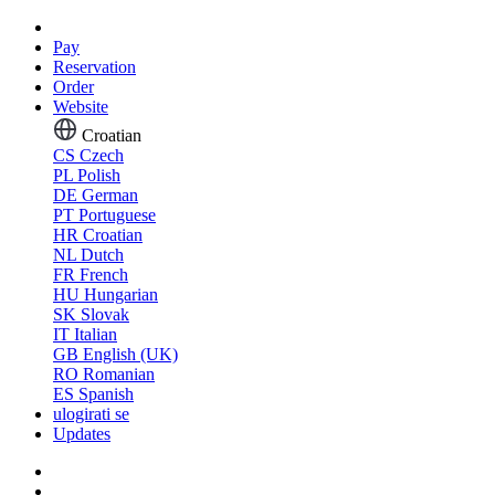
Pay
Reservation
Order
Website
Croatian
CS
Czech
PL
Polish
DE
German
PT
Portuguese
HR
Croatian
NL
Dutch
FR
French
HU
Hungarian
SK
Slovak
IT
Italian
GB
English (UK)
RO
Romanian
ES
Spanish
ulogirati se
Updates