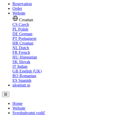
Reservation
Order
Website
Croatian
CS
Czech
PL
Polish
DE
German
PT
Portuguese
HR
Croatian
NL
Dutch
FR
French
HU
Hungarian
SK
Slovak
IT
Italian
GB
English (UK)
RO
Romanian
ES
Spanish
ulogirati se
Home
Website
Sveobuhvatni vodič