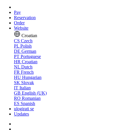
Pay
Reservation
Order
Website
Croatian
CS
Czech
PL
Polish
DE
German
PT
Portuguese
HR
Croatian
NL
Dutch
FR
French
HU
Hungarian
SK
Slovak
IT
Italian
GB
English (UK)
RO
Romanian
ES
Spanish
ulogirati se
Updates