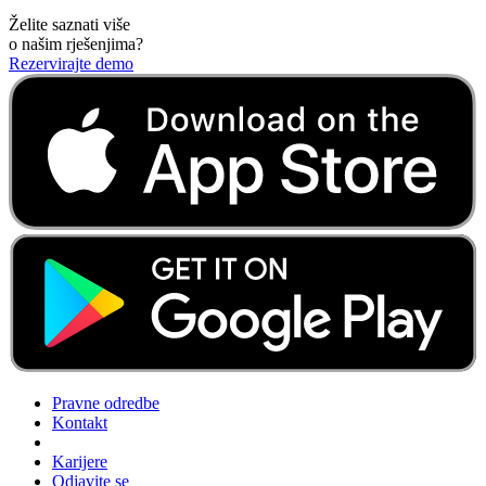
Želite saznati više
o našim rješenjima?
Rezervirajte demo
Pravne odredbe
Kontakt
Karijere
Odjavite se