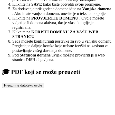
Kliknite na
SAVE
kako biste potvrdili svoje promjene.
Za dodavanje prilagođene domene idite na
Vanjska domena
. Ako imate vanjsku domenu, unesite je u tekstualno polje.
Kliknite na
PROVJERITE DOMENU
. Ovdje možete
vidjeti je li domena aktivna, tko je vlasnik i gdje je
registrirana.
Kliknite na
KORISTI DOMENU ZA ​​VAŠU WEB
STRANICU
.
Sada možete konfigurirati postavke za svoju vanjsku domenu.
Pregledajte daljnje korake koje trebate izvršiti na zaslonu za
postavljanje vašeg davatelja domene.
Pod
Statusom domene
uvijek možete provjeriti je li web
stranica DISH objavljena.
🎓 PDF koji se može preuzeti
Preuzmite datoteku ovdje