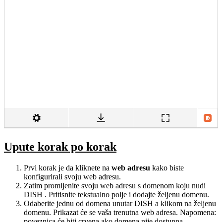
Upute korak po korak
Prvi korak je da kliknete na
web adresu
kako biste
konfigurirali svoju web adresu.
Zatim promijenite svoju web adresu s domenom koju nudi
DISH . Pritisnite tekstualno polje i dodajte željenu domenu.
Odaberite jednu od domena unutar DISH a klikom na željenu
domenu. Prikazat će se vaša trenutna web adresa. Napomena:
poveznica će biti crvena ako domena nije dostupna.