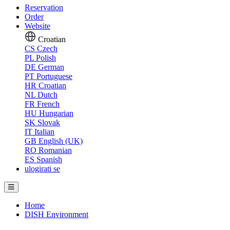
Reservation
Order
Website
Croatian
CS
Czech
PL
Polish
DE
German
PT
Portuguese
HR
Croatian
NL
Dutch
FR
French
HU
Hungarian
SK
Slovak
IT
Italian
GB
English (UK)
RO
Romanian
ES
Spanish
ulogirati se
Home
DISH Environment