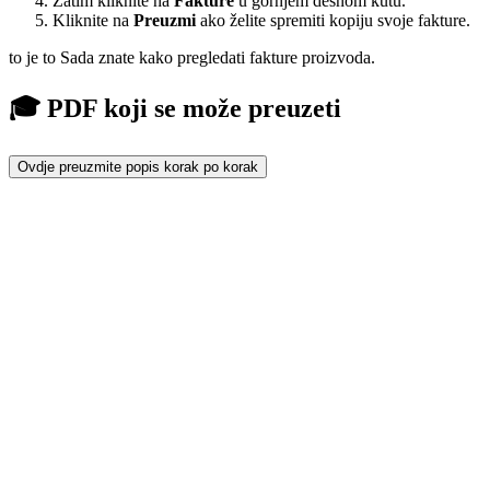
Zatim kliknite na
Fakture
u gornjem desnom kutu.
Kliknite na
Preuzmi
ako želite spremiti kopiju svoje fakture.
to je to Sada znate kako pregledati fakture proizvoda.
🎓 PDF koji se može preuzeti
Ovdje preuzmite popis korak po korak