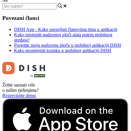
Ne
Povezani članci
DISH App - Kako upravljati članovima tima u aplikaciji
Kako pristupiti nadzornoj ploči alata putem mobilnog
uređaja?
Posjetite moju nadzornu ploču u mobilnoj aplikaciji DISH
Kako promijeniti lozinku u mobilnoj aplikaciji DISH
Želite saznati više
o našim rješenjima?
Rezervirajte demo