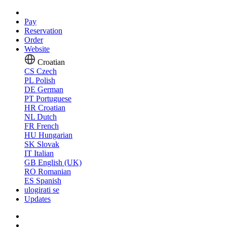
Pay
Reservation
Order
Website
Croatian
CS
Czech
PL
Polish
DE
German
PT
Portuguese
HR
Croatian
NL
Dutch
FR
French
HU
Hungarian
SK
Slovak
IT
Italian
GB
English (UK)
RO
Romanian
ES
Spanish
ulogirati se
Updates